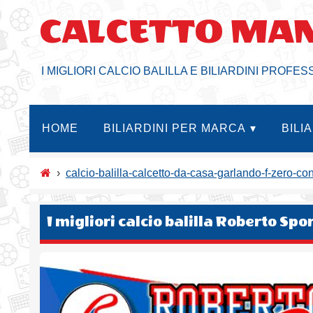
Salta
CALCETTO MA
al
contenuto
I MIGLIORI CALCIO BALILLA E BILIARDINI PROFES
HOME
BILIARDINI PER MARCA
BILI
›
calcio-balilla-calcetto-da-casa-garlando-f-zero-co
I migliori calcio balilla Roberto Spo