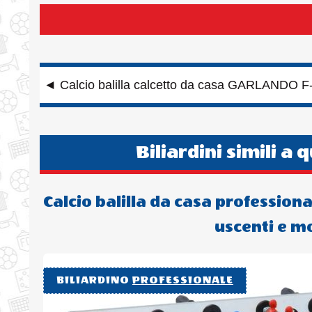
Navigazione
◄
Calcio balilla calcetto da casa GARLANDO F-
articoli
Biliardini simili a 
Calcio balilla da casa professio
uscenti e m
BILIARDINO
PROFESSIONALE