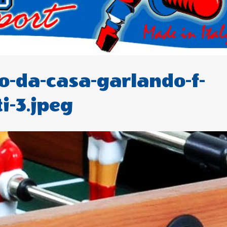
to-da-casa-garlando-f-
i-3.jpeg