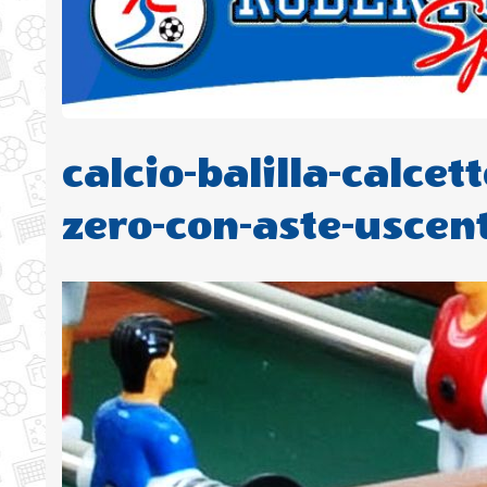
calcio-balilla-calcet
zero-con-aste-uscent