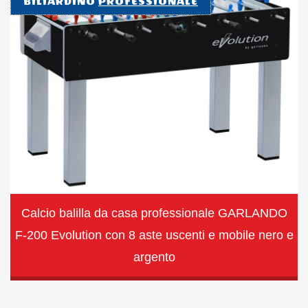
BILIARDINO
PROFESSIONALE
Calcio balilla da casa professionale GARLANDO
F-200 Evolution con 8 aste uscenti e mobile nero e
argento