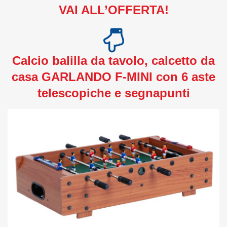
VAI ALL’OFFERTA!
Calcio balilla da tavolo, calcetto da
casa GARLANDO F-MINI con 6 aste
telescopiche e segnapunti