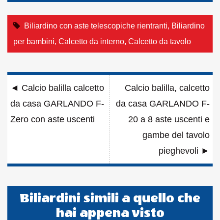
Biliardino con aste telescopiche rientranti
,
Biliardino
per bambini
,
Calcetto da interno
,
Calcetto da tavolo
Navigazione
◄
Calcio balilla calcetto
Calcio balilla, calcetto
articoli
da casa GARLANDO F-
da casa GARLANDO F-
Zero con aste uscenti
20 a 8 aste uscenti e
gambe del tavolo
pieghevoli
►
Biliardini simili a quello che
hai appena visto