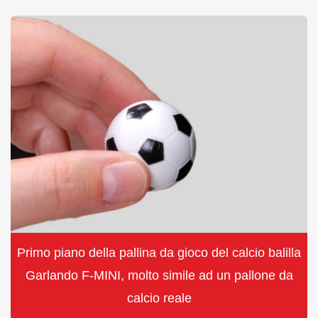
Primo piano della pallina da gioco del calcio balilla
Garlando F-MINI, molto simile ad un pallone da
calcio reale