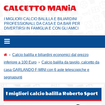
Salta
CALCETTO MANiA
al
contenuto
I MIGLIORI CALCIO BALILLA E BILIARDINI
PROFESSIONALI, DA CASA E DA BAR PER
DIVERTIRSI IN FAMIGLIA E CON GLI AMICI
›
Calcio balilla e biliardini economici dal prezzo
inferiore a 100 Euro
›
Calcio balilla da tavolo, calcetto da
casa GARLANDO F-MINI con 6 aste telescopiche e
segnapunti
I migliori calcio balilla Roberto Sport