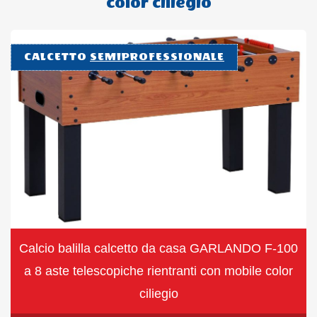
color ciliegio
CALCETTO
SEMIPROFESSIONALE
Calcio balilla calcetto da casa GARLANDO F-100
a 8 aste telescopiche rientranti con mobile color
ciliegio