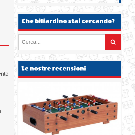
Che biliardino stai cercando?
Le nostre recensioni
ente
n