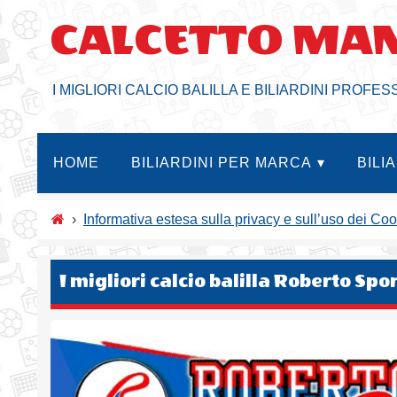
Salta
CALCETTO MA
al
contenuto
I MIGLIORI CALCIO BALILLA E BILIARDINI PROFES
HOME
BILIARDINI PER MARCA
BILI
›
Informativa estesa sulla privacy e sull’uso dei Co
I migliori calcio balilla Roberto Spo