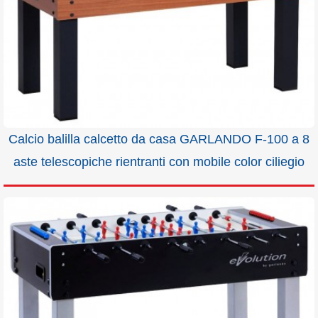
Calcio balilla calcetto da casa GARLANDO F-100 a 8
aste telescopiche rientranti con mobile color ciliegio