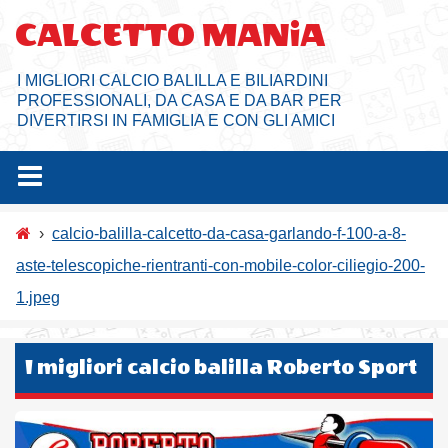
Salta
CALCETTO MANiA
al
contenuto
I MIGLIORI CALCIO BALILLA E BILIARDINI
PROFESSIONALI, DA CASA E DA BAR PER
DIVERTIRSI IN FAMIGLIA E CON GLI AMICI
›
calcio-balilla-calcetto-da-casa-garlando-f-100-a-8-
aste-telescopiche-rientranti-con-mobile-color-ciliegio-200-
1.jpeg
I migliori calcio balilla Roberto Sport