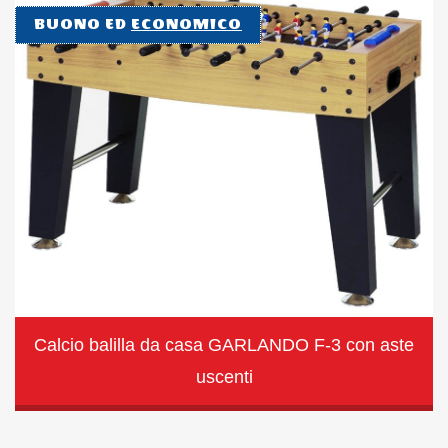
BUONO ED
ECONOMICO
Calcio balilla da casa GARLANDO F-3 con aste
uscenti