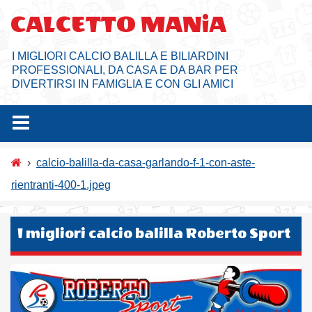
Salta
CALCETTO MANiA
al
contenuto
I MIGLIORI CALCIO BALILLA E BILIARDINI
PROFESSIONALI, DA CASA E DA BAR PER
DIVERTIRSI IN FAMIGLIA E CON GLI AMICI
›
calcio-balilla-da-casa-garlando-f-1-con-aste-
rientranti-400-1.jpeg
I migliori calcio balilla Roberto Sport