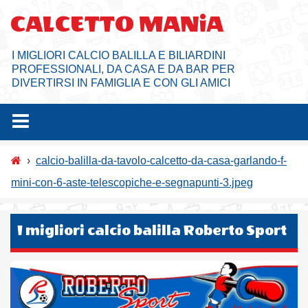
Salta
CALCETTO MANiA
al
contenuto
I MIGLIORI CALCIO BALILLA E BILIARDINI
PROFESSIONALI, DA CASA E DA BAR PER
DIVERTIRSI IN FAMIGLIA E CON GLI AMICI
›
calcio-balilla-da-tavolo-calcetto-da-casa-garlando-f-
mini-con-6-aste-telescopiche-e-segnapunti-3.jpeg
I migliori calcio balilla Roberto Sport