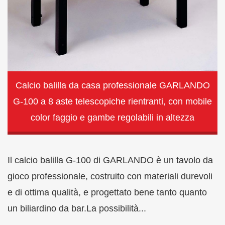
Calcio balilla da casa professionale GARLANDO
G-100 a 8 aste telescopiche rientranti, con mobile
color faggio e gambe regolabili in altezza
Il calcio balilla G-100 di GARLANDO è un tavolo da
gioco professionale, costruito con materiali durevoli
e di ottima qualità, e progettato bene tanto quanto
un biliardino da bar.La possibilità...