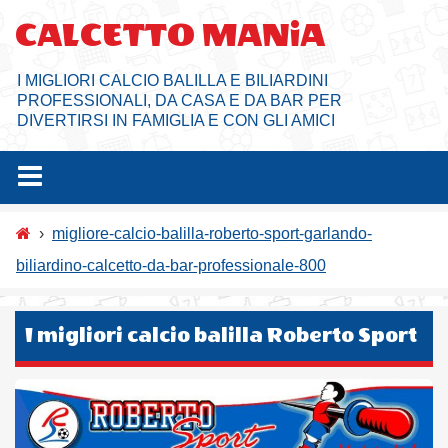
Salta
CALCETTO MANiA
al
contenuto
I MIGLIORI CALCIO BALILLA E BILIARDINI
PROFESSIONALI, DA CASA E DA BAR PER
DIVERTIRSI IN FAMIGLIA E CON GLI AMICI
›
migliore-calcio-balilla-roberto-sport-garlando-
biliardino-calcetto-da-bar-professionale-800
I migliori calcio balilla Roberto Sport