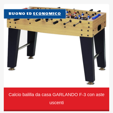
BUONO ED
ECONOMICO
Calcio balilla da casa GARLANDO F-3 con aste
uscenti