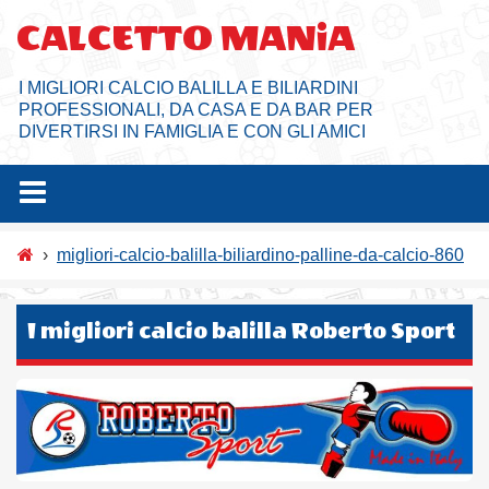
Salta
CALCETTO MANiA
al
contenuto
I MIGLIORI CALCIO BALILLA E BILIARDINI
PROFESSIONALI, DA CASA E DA BAR PER
DIVERTIRSI IN FAMIGLIA E CON GLI AMICI
›
migliori-calcio-balilla-biliardino-palline-da-calcio-860
I migliori calcio balilla Roberto Sport