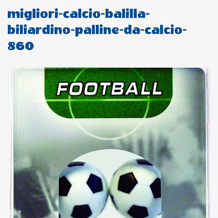
migliori-calcio-balilla-
biliardino-palline-da-calcio-
860